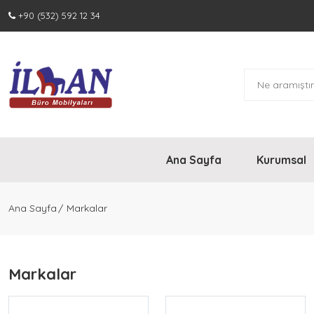
+90 (532) 592 12 34
Ürünler
Vip Makam Takımları
Yönetici Takımları
Personel Takımları
Ana Sayfa
Kurumsal
Toplantı Masaları
Ana Sayfa
Markalar
Bankolar
Markalar
Dosya Dolapları