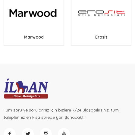
Workstation Serisi
Yönetici Koltuk Grubu
Marwood
Erosit
Fileli Koltuk Grubu
Proje Grubu
Konferans ve Eğitim Grubu
Bekleme Koltukları
Tüm soru ve sorularınız için bizlere 7/24 ulaşabilirsiniz, tüm
Çalışma Koltukları
talepleriniz en kısa sürede yanıtlanacaktır.