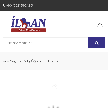
+90 (532) 592 12 34
Ürünler
Vip Makam Takımları
Yönetici Takımları
Personel Takımları
Ana Sayfa
Poly Öğretmen Dolabı
Toplantı Masaları
Bankolar
Dosya Dolapları