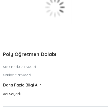
Workstation Serisi
Yönetici Koltuk Grubu
Fileli Koltuk Grubu
Proje Grubu
Poly Öğretmen Dolabı
Konferans ve Eğitim Grubu
Stok Kodu: STK0001
Marka: Marwood
Bekleme Koltukları
Daha Fazla Bilgi Alın
Adı Soyadı
Çalışma Koltukları