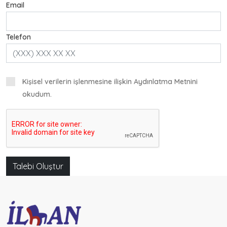
Oturma Grupları
Email
Puflar
Telefon
Eğitim Mobilyaları
Kişisel verilerin işlenmesine ilişkin Aydınlatma Metnini
okudum.
Bilgisayar Masaları
Sağlık Mobilyaları
Kafe Koltukları
Talebi Oluştur
Kürsü