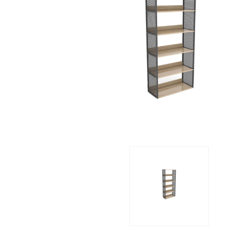
Workstation Serisi
Yönetici Koltuk Grubu
Fileli Koltuk Grubu
Proje Grubu
Konferans ve Eğitim Grubu
Bekleme Koltukları
Çalışma Koltukları