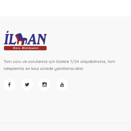
Oturma Grupları
Puflar
Eğitim Mobilyaları
Bilgisayar Masaları
Tüm soru ve sorularınız için bizlere 7/24 ulaşabilirsiniz, tüm
talepleriniz en kısa sürede yanıtlanacaktır.
Sağlık Mobilyaları
Kafe Koltukları
Kürsü