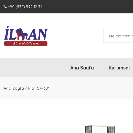
+90 (532) 592 12 34
Ürünler
Vip Makam Takımları
Yönetici Takımları
Personel Takımları
Ana Sayfa
Kurumsal
Toplantı Masaları
Ana Sayfa
Flat 04-601
Bankolar
Dosya Dolapları