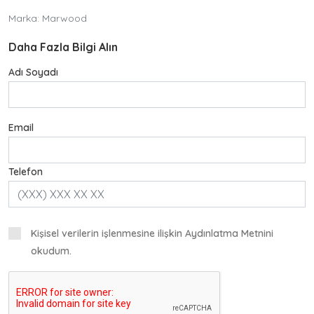
Oturma Grupları
Marka: Marwood
Puflar
Daha Fazla Bilgi Alın
Adı Soyadı
Eğitim Mobilyaları
Email
Bilgisayar Masaları
Telefon
Sağlık Mobilyaları
Kafe Koltukları
Kişisel verilerin işlenmesine ilişkin Aydınlatma Metnini
okudum.
Kürsü