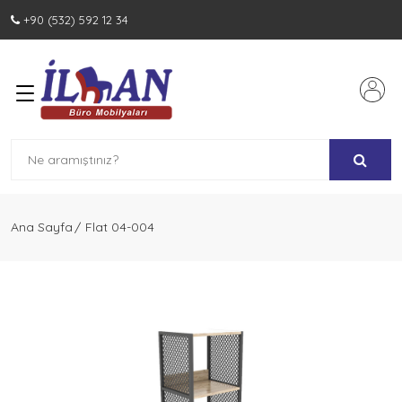
+90 (532) 592 12 34
Ürünler
Vip Makam Takımları
Yönetici Takımları
Personel Takımları
Ana Sayfa
Flat 04-004
Toplantı Masaları
Bankolar
Dosya Dolapları